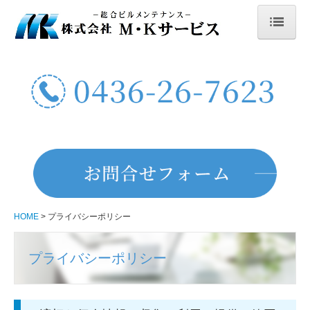
HOME
会社案内
募集要項
募集要項（町田市）
募集要項（市原市五井）
募集要項（袖ケ浦市）
HOME
プライバシーポリシー
お問合せ
プライバシーポリシー
清掃サービス
設備管理・点検